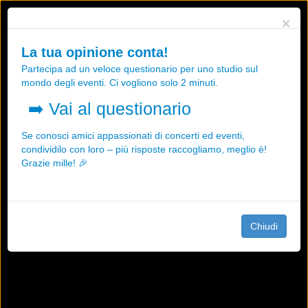
Utilizziamo i cookies, anche di "terze parti", per essere sicuri che tu
×
possa avere la migliore esperienza sul nostro sito.
Qualsiasi interazione e la prosecuzione della navigazione su questo
La tua opinione conta!
sito rappresenta un'accettazione della nostra politica sui cookies.
Partecipa ad un veloce questionario per uno studio sul
OK
Maggiori informazioni
mondo degli eventi. Ci vogliono solo 2 minuti.
➡️
Vai al questionario
Se conosci amici appassionati di concerti ed eventi,
condividilo con loro – più risposte raccogliamo, meglio è!
Grazie mille! 🎉
Chiudi