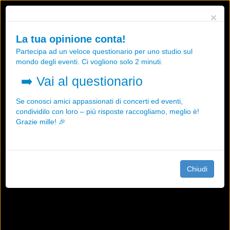
Utilizziamo i cookies, anche di "terze parti", per essere sicuri che tu
×
possa avere la migliore esperienza sul nostro sito.
Qualsiasi interazione e la prosecuzione della navigazione su questo
La tua opinione conta!
sito rappresenta un'accettazione della nostra politica sui cookies.
Partecipa ad un veloce questionario per uno studio sul
OK
Maggiori informazioni
mondo degli eventi. Ci vogliono solo 2 minuti.
➡️
Vai al questionario
Se conosci amici appassionati di concerti ed eventi,
condividilo con loro – più risposte raccogliamo, meglio è!
Grazie mille! 🎉
Chiudi