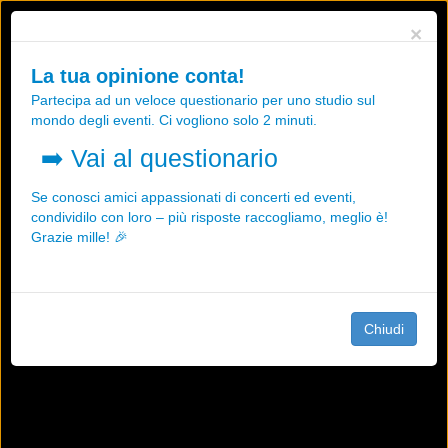
Utilizziamo i cookies, anche di "terze parti", per essere sicuri che tu
×
possa avere la migliore esperienza sul nostro sito.
Qualsiasi interazione e la prosecuzione della navigazione su questo
La tua opinione conta!
sito rappresenta un'accettazione della nostra politica sui cookies.
Partecipa ad un veloce questionario per uno studio sul
OK
Maggiori informazioni
mondo degli eventi. Ci vogliono solo 2 minuti.
➡️
Vai al questionario
Se conosci amici appassionati di concerti ed eventi,
condividilo con loro – più risposte raccogliamo, meglio è!
Grazie mille! 🎉
Chiudi