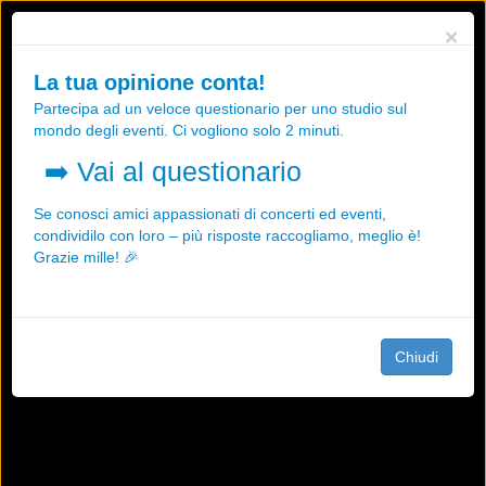
Utilizziamo i cookies, anche di "terze parti", per essere sicuri che tu
×
possa avere la migliore esperienza sul nostro sito.
Qualsiasi interazione e la prosecuzione della navigazione su questo
La tua opinione conta!
sito rappresenta un'accettazione della nostra politica sui cookies.
Partecipa ad un veloce questionario per uno studio sul
OK
Maggiori informazioni
mondo degli eventi. Ci vogliono solo 2 minuti.
➡️
Vai al questionario
Se conosci amici appassionati di concerti ed eventi,
condividilo con loro – più risposte raccogliamo, meglio è!
Grazie mille! 🎉
Chiudi