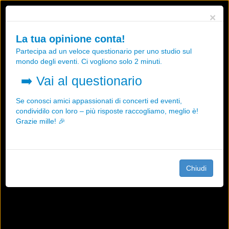
Utilizziamo i cookies, anche di "terze parti", per essere sicuri che tu
×
possa avere la migliore esperienza sul nostro sito.
Qualsiasi interazione e la prosecuzione della navigazione su questo
La tua opinione conta!
sito rappresenta un'accettazione della nostra politica sui cookies.
Partecipa ad un veloce questionario per uno studio sul
OK
Maggiori informazioni
mondo degli eventi. Ci vogliono solo 2 minuti.
➡️
Vai al questionario
Se conosci amici appassionati di concerti ed eventi,
condividilo con loro – più risposte raccogliamo, meglio è!
Grazie mille! 🎉
Chiudi