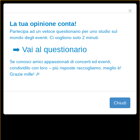
Utilizziamo i cookies, anche di "terze parti", per essere sicuri che tu
×
possa avere la migliore esperienza sul nostro sito.
Qualsiasi interazione e la prosecuzione della navigazione su questo
La tua opinione conta!
sito rappresenta un'accettazione della nostra politica sui cookies.
Partecipa ad un veloce questionario per uno studio sul
OK
Maggiori informazioni
mondo degli eventi. Ci vogliono solo 2 minuti.
➡️
Vai al questionario
Se conosci amici appassionati di concerti ed eventi,
condividilo con loro – più risposte raccogliamo, meglio è!
Grazie mille! 🎉
Chiudi