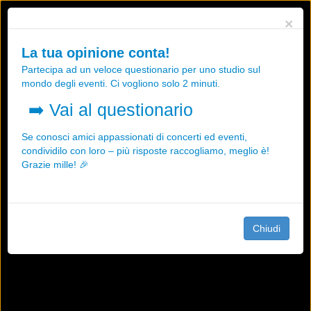
Utilizziamo i cookies, anche di "terze parti", per essere sicuri che tu
×
possa avere la migliore esperienza sul nostro sito.
Qualsiasi interazione e la prosecuzione della navigazione su questo
La tua opinione conta!
sito rappresenta un'accettazione della nostra politica sui cookies.
Partecipa ad un veloce questionario per uno studio sul
OK
Maggiori informazioni
mondo degli eventi. Ci vogliono solo 2 minuti.
➡️
Vai al questionario
Se conosci amici appassionati di concerti ed eventi,
condividilo con loro – più risposte raccogliamo, meglio è!
Grazie mille! 🎉
Chiudi