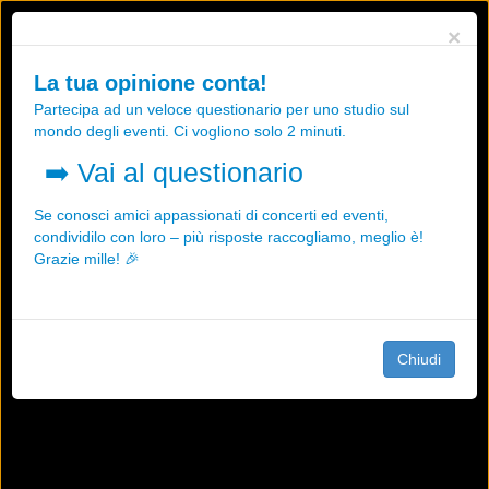
Utilizziamo i cookies, anche di "terze parti", per essere sicuri che tu
×
possa avere la migliore esperienza sul nostro sito.
Qualsiasi interazione e la prosecuzione della navigazione su questo
La tua opinione conta!
sito rappresenta un'accettazione della nostra politica sui cookies.
Partecipa ad un veloce questionario per uno studio sul
OK
Maggiori informazioni
mondo degli eventi. Ci vogliono solo 2 minuti.
➡️
Vai al questionario
Se conosci amici appassionati di concerti ed eventi,
condividilo con loro – più risposte raccogliamo, meglio è!
Grazie mille! 🎉
Chiudi