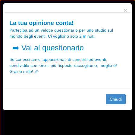
Utilizziamo i cookies, anche di "terze parti", per essere sicuri che tu
×
possa avere la migliore esperienza sul nostro sito.
Qualsiasi interazione e la prosecuzione della navigazione su questo
La tua opinione conta!
sito rappresenta un'accettazione della nostra politica sui cookies.
Partecipa ad un veloce questionario per uno studio sul
OK
Maggiori informazioni
mondo degli eventi. Ci vogliono solo 2 minuti.
➡️
Vai al questionario
Se conosci amici appassionati di concerti ed eventi,
condividilo con loro – più risposte raccogliamo, meglio è!
Grazie mille! 🎉
Chiudi