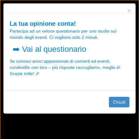
Utilizziamo i cookies, anche di "terze parti", per essere sicuri che tu
×
possa avere la migliore esperienza sul nostro sito.
Qualsiasi interazione e la prosecuzione della navigazione su questo
La tua opinione conta!
sito rappresenta un'accettazione della nostra politica sui cookies.
Partecipa ad un veloce questionario per uno studio sul
OK
Maggiori informazioni
mondo degli eventi. Ci vogliono solo 2 minuti.
➡️
Vai al questionario
Se conosci amici appassionati di concerti ed eventi,
condividilo con loro – più risposte raccogliamo, meglio è!
Grazie mille! 🎉
Chiudi