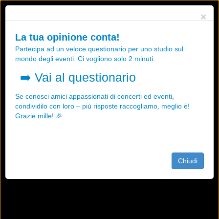
Utilizziamo i cookies, anche di "terze parti", per essere sicuri che tu
×
possa avere la migliore esperienza sul nostro sito.
Qualsiasi interazione e la prosecuzione della navigazione su questo
La tua opinione conta!
sito rappresenta un'accettazione della nostra politica sui cookies.
Partecipa ad un veloce questionario per uno studio sul
OK
Maggiori informazioni
mondo degli eventi. Ci vogliono solo 2 minuti.
➡️
Vai al questionario
Se conosci amici appassionati di concerti ed eventi,
condividilo con loro – più risposte raccogliamo, meglio è!
Grazie mille! 🎉
Chiudi