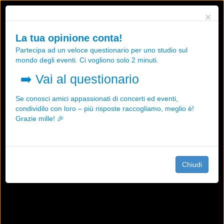
Utilizziamo i cookies, anche di "terze parti", per essere sicuri che tu
×
possa avere la migliore esperienza sul nostro sito.
Qualsiasi interazione e la prosecuzione della navigazione su questo
La tua opinione conta!
sito rappresenta un'accettazione della nostra politica sui cookies.
Partecipa ad un veloce questionario per uno studio sul
OK
Maggiori informazioni
mondo degli eventi. Ci vogliono solo 2 minuti.
➡️
Vai al questionario
Se conosci amici appassionati di concerti ed eventi,
condividilo con loro – più risposte raccogliamo, meglio è!
Grazie mille! 🎉
Chiudi