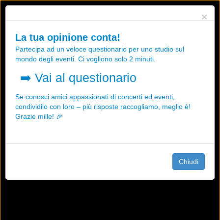
Utilizziamo i cookies, anche di "terze parti", per essere sicuri che tu
×
possa avere la migliore esperienza sul nostro sito.
Qualsiasi interazione e la prosecuzione della navigazione su questo
La tua opinione conta!
sito rappresenta un'accettazione della nostra politica sui cookies.
Partecipa ad un veloce questionario per uno studio sul
OK
Maggiori informazioni
mondo degli eventi. Ci vogliono solo 2 minuti.
➡️
Vai al questionario
Se conosci amici appassionati di concerti ed eventi,
condividilo con loro – più risposte raccogliamo, meglio è!
Grazie mille! 🎉
Chiudi