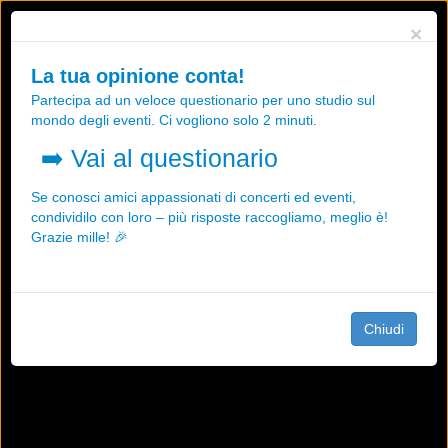
Utilizziamo i cookies, anche di "terze parti", per essere sicuri che tu
×
possa avere la migliore esperienza sul nostro sito.
Qualsiasi interazione e la prosecuzione della navigazione su questo
La tua opinione conta!
sito rappresenta un'accettazione della nostra politica sui cookies.
Partecipa ad un veloce questionario per uno studio sul
OK
Maggiori informazioni
mondo degli eventi. Ci vogliono solo 2 minuti.
➡️
Vai al questionario
Se conosci amici appassionati di concerti ed eventi,
condividilo con loro – più risposte raccogliamo, meglio è!
Grazie mille! 🎉
Chiudi