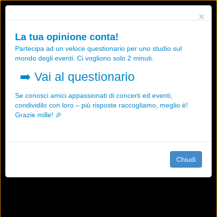
Utilizziamo i cookies, anche di "terze parti", per essere sicuri che tu
×
possa avere la migliore esperienza sul nostro sito.
Qualsiasi interazione e la prosecuzione della navigazione su questo
La tua opinione conta!
sito rappresenta un'accettazione della nostra politica sui cookies.
Partecipa ad un veloce questionario per uno studio sul
OK
Maggiori informazioni
mondo degli eventi. Ci vogliono solo 2 minuti.
➡️
Vai al questionario
Se conosci amici appassionati di concerti ed eventi,
condividilo con loro – più risposte raccogliamo, meglio è!
Grazie mille! 🎉
Chiudi