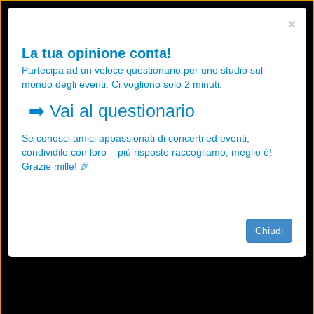
Utilizziamo i cookies, anche di "terze parti", per essere sicuri che tu
×
possa avere la migliore esperienza sul nostro sito.
Qualsiasi interazione e la prosecuzione della navigazione su questo
La tua opinione conta!
sito rappresenta un'accettazione della nostra politica sui cookies.
Partecipa ad un veloce questionario per uno studio sul
OK
Maggiori informazioni
mondo degli eventi. Ci vogliono solo 2 minuti.
➡️
Vai al questionario
Se conosci amici appassionati di concerti ed eventi,
condividilo con loro – più risposte raccogliamo, meglio è!
Grazie mille! 🎉
Chiudi