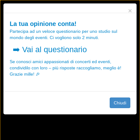
Utilizziamo i cookies, anche di "terze parti", per essere sicuri che tu
×
possa avere la migliore esperienza sul nostro sito.
Qualsiasi interazione e la prosecuzione della navigazione su questo
La tua opinione conta!
sito rappresenta un'accettazione della nostra politica sui cookies.
Partecipa ad un veloce questionario per uno studio sul
OK
Maggiori informazioni
mondo degli eventi. Ci vogliono solo 2 minuti.
➡️
Vai al questionario
Se conosci amici appassionati di concerti ed eventi,
condividilo con loro – più risposte raccogliamo, meglio è!
Grazie mille! 🎉
Chiudi