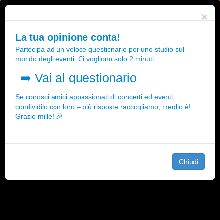
Utilizziamo i cookies, anche di "terze parti", per essere sicuri che tu
×
possa avere la migliore esperienza sul nostro sito.
Qualsiasi interazione e la prosecuzione della navigazione su questo
La tua opinione conta!
sito rappresenta un'accettazione della nostra politica sui cookies.
Partecipa ad un veloce questionario per uno studio sul
OK
Maggiori informazioni
mondo degli eventi. Ci vogliono solo 2 minuti.
➡️
Vai al questionario
Se conosci amici appassionati di concerti ed eventi,
condividilo con loro – più risposte raccogliamo, meglio è!
Grazie mille! 🎉
Chiudi