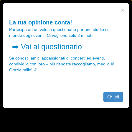
Utilizziamo i cookies, anche di "terze parti", per essere sicuri che tu
×
possa avere la migliore esperienza sul nostro sito.
Qualsiasi interazione e la prosecuzione della navigazione su questo
La tua opinione conta!
sito rappresenta un'accettazione della nostra politica sui cookies.
Partecipa ad un veloce questionario per uno studio sul
OK
Maggiori informazioni
mondo degli eventi. Ci vogliono solo 2 minuti.
➡️
Vai al questionario
Se conosci amici appassionati di concerti ed eventi,
condividilo con loro – più risposte raccogliamo, meglio è!
Grazie mille! 🎉
Chiudi