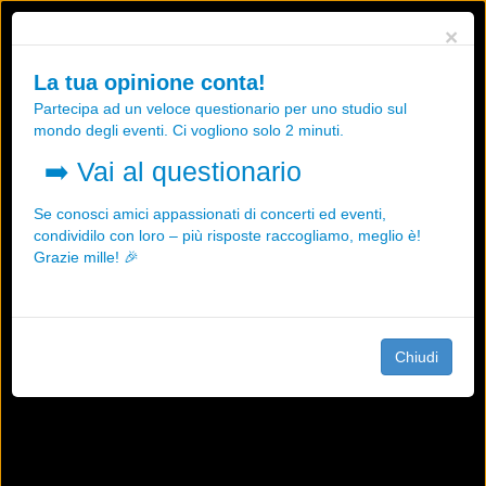
Utilizziamo i cookies, anche di "terze parti", per essere sicuri che tu
×
possa avere la migliore esperienza sul nostro sito.
Qualsiasi interazione e la prosecuzione della navigazione su questo
La tua opinione conta!
sito rappresenta un'accettazione della nostra politica sui cookies.
Partecipa ad un veloce questionario per uno studio sul
OK
Maggiori informazioni
mondo degli eventi. Ci vogliono solo 2 minuti.
➡️
Vai al questionario
Se conosci amici appassionati di concerti ed eventi,
condividilo con loro – più risposte raccogliamo, meglio è!
Grazie mille! 🎉
Chiudi