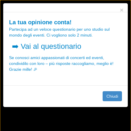
Utilizziamo i cookies, anche di "terze parti", per essere sicuri che tu
×
possa avere la migliore esperienza sul nostro sito.
Qualsiasi interazione e la prosecuzione della navigazione su questo
La tua opinione conta!
sito rappresenta un'accettazione della nostra politica sui cookies.
Partecipa ad un veloce questionario per uno studio sul
OK
Maggiori informazioni
mondo degli eventi. Ci vogliono solo 2 minuti.
➡️
Vai al questionario
Se conosci amici appassionati di concerti ed eventi,
condividilo con loro – più risposte raccogliamo, meglio è!
Grazie mille! 🎉
Chiudi