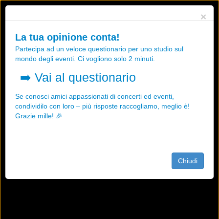
Utilizziamo i cookies, anche di "terze parti", per essere sicuri che tu
×
possa avere la migliore esperienza sul nostro sito.
Qualsiasi interazione e la prosecuzione della navigazione su questo
La tua opinione conta!
sito rappresenta un'accettazione della nostra politica sui cookies.
Partecipa ad un veloce questionario per uno studio sul
OK
Maggiori informazioni
mondo degli eventi. Ci vogliono solo 2 minuti.
➡️
Vai al questionario
Se conosci amici appassionati di concerti ed eventi,
condividilo con loro – più risposte raccogliamo, meglio è!
Grazie mille! 🎉
Chiudi