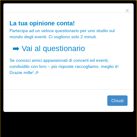
Utilizziamo i cookies, anche di "terze parti", per essere sicuri che tu
×
possa avere la migliore esperienza sul nostro sito.
Qualsiasi interazione e la prosecuzione della navigazione su questo
La tua opinione conta!
sito rappresenta un'accettazione della nostra politica sui cookies.
Partecipa ad un veloce questionario per uno studio sul
OK
Maggiori informazioni
mondo degli eventi. Ci vogliono solo 2 minuti.
➡️
Vai al questionario
Se conosci amici appassionati di concerti ed eventi,
condividilo con loro – più risposte raccogliamo, meglio è!
Grazie mille! 🎉
Chiudi