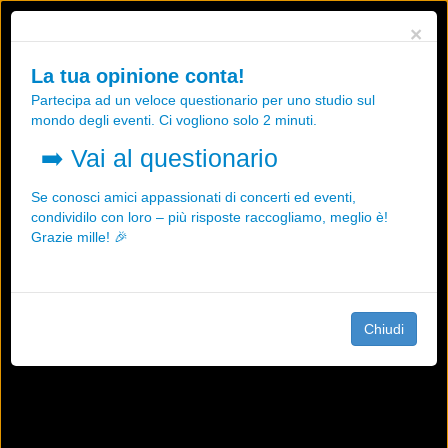
Utilizziamo i cookies, anche di "terze parti", per essere sicuri che tu
×
possa avere la migliore esperienza sul nostro sito.
Qualsiasi interazione e la prosecuzione della navigazione su questo
La tua opinione conta!
sito rappresenta un'accettazione della nostra politica sui cookies.
Partecipa ad un veloce questionario per uno studio sul
OK
Maggiori informazioni
mondo degli eventi. Ci vogliono solo 2 minuti.
➡️
Vai al questionario
Se conosci amici appassionati di concerti ed eventi,
condividilo con loro – più risposte raccogliamo, meglio è!
Grazie mille! 🎉
Chiudi