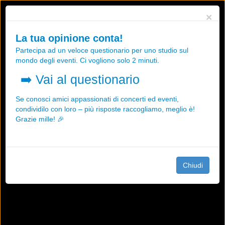
Utilizziamo i cookies, anche di "terze parti", per essere sicuri che tu
×
possa avere la migliore esperienza sul nostro sito.
Qualsiasi interazione e la prosecuzione della navigazione su questo
La tua opinione conta!
sito rappresenta un'accettazione della nostra politica sui cookies.
Partecipa ad un veloce questionario per uno studio sul
OK
Maggiori informazioni
mondo degli eventi. Ci vogliono solo 2 minuti.
➡️
Vai al questionario
Se conosci amici appassionati di concerti ed eventi,
condividilo con loro – più risposte raccogliamo, meglio è!
Grazie mille! 🎉
Chiudi