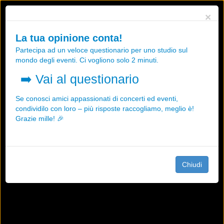
Utilizziamo i cookies, anche di "terze parti", per essere sicuri che tu
×
possa avere la migliore esperienza sul nostro sito.
Qualsiasi interazione e la prosecuzione della navigazione su questo
La tua opinione conta!
sito rappresenta un'accettazione della nostra politica sui cookies.
Partecipa ad un veloce questionario per uno studio sul
OK
Maggiori informazioni
mondo degli eventi. Ci vogliono solo 2 minuti.
➡️
Vai al questionario
Se conosci amici appassionati di concerti ed eventi,
condividilo con loro – più risposte raccogliamo, meglio è!
Grazie mille! 🎉
Chiudi