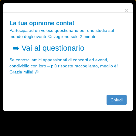
Utilizziamo i cookies, anche di "terze parti", per essere sicuri che tu
×
possa avere la migliore esperienza sul nostro sito.
Qualsiasi interazione e la prosecuzione della navigazione su questo
La tua opinione conta!
sito rappresenta un'accettazione della nostra politica sui cookies.
Partecipa ad un veloce questionario per uno studio sul
OK
Maggiori informazioni
mondo degli eventi. Ci vogliono solo 2 minuti.
➡️
Vai al questionario
Se conosci amici appassionati di concerti ed eventi,
condividilo con loro – più risposte raccogliamo, meglio è!
Grazie mille! 🎉
Chiudi