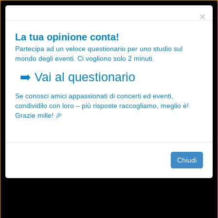
Utilizziamo i cookies, anche di "terze parti", per essere sicuri che tu
×
possa avere la migliore esperienza sul nostro sito.
Qualsiasi interazione e la prosecuzione della navigazione su questo
La tua opinione conta!
sito rappresenta un'accettazione della nostra politica sui cookies.
Partecipa ad un veloce questionario per uno studio sul
OK
Maggiori informazioni
mondo degli eventi. Ci vogliono solo 2 minuti.
➡️
Vai al questionario
Se conosci amici appassionati di concerti ed eventi,
condividilo con loro – più risposte raccogliamo, meglio è!
Grazie mille! 🎉
Chiudi