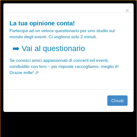
Utilizziamo i cookies, anche di "terze parti", per essere sicuri che tu
×
possa avere la migliore esperienza sul nostro sito.
Qualsiasi interazione e la prosecuzione della navigazione su questo
La tua opinione conta!
sito rappresenta un'accettazione della nostra politica sui cookies.
Partecipa ad un veloce questionario per uno studio sul
OK
Maggiori informazioni
mondo degli eventi. Ci vogliono solo 2 minuti.
➡️
Vai al questionario
Se conosci amici appassionati di concerti ed eventi,
condividilo con loro – più risposte raccogliamo, meglio è!
Grazie mille! 🎉
Chiudi