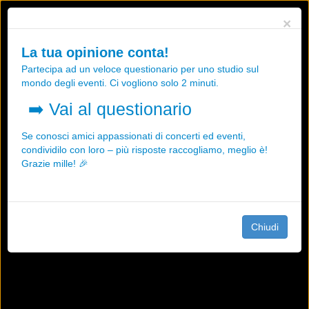
Utilizziamo i cookies, anche di "terze parti", per essere sicuri che tu
×
possa avere la migliore esperienza sul nostro sito.
Qualsiasi interazione e la prosecuzione della navigazione su questo
La tua opinione conta!
sito rappresenta un'accettazione della nostra politica sui cookies.
Partecipa ad un veloce questionario per uno studio sul
OK
Maggiori informazioni
mondo degli eventi. Ci vogliono solo 2 minuti.
➡️
Vai al questionario
Se conosci amici appassionati di concerti ed eventi,
condividilo con loro – più risposte raccogliamo, meglio è!
Grazie mille! 🎉
Chiudi