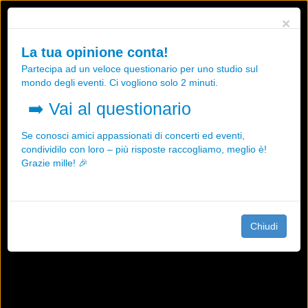
Utilizziamo i cookies, anche di "terze parti", per essere sicuri che tu
×
possa avere la migliore esperienza sul nostro sito.
Qualsiasi interazione e la prosecuzione della navigazione su questo
La tua opinione conta!
sito rappresenta un'accettazione della nostra politica sui cookies.
Partecipa ad un veloce questionario per uno studio sul
OK
Maggiori informazioni
mondo degli eventi. Ci vogliono solo 2 minuti.
➡️
Vai al questionario
Se conosci amici appassionati di concerti ed eventi,
condividilo con loro – più risposte raccogliamo, meglio è!
Grazie mille! 🎉
Chiudi