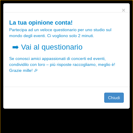
Utilizziamo i cookies, anche di "terze parti", per essere sicuri che tu
×
possa avere la migliore esperienza sul nostro sito.
Qualsiasi interazione e la prosecuzione della navigazione su questo
La tua opinione conta!
sito rappresenta un'accettazione della nostra politica sui cookies.
Partecipa ad un veloce questionario per uno studio sul
OK
Maggiori informazioni
mondo degli eventi. Ci vogliono solo 2 minuti.
➡️
Vai al questionario
Se conosci amici appassionati di concerti ed eventi,
condividilo con loro – più risposte raccogliamo, meglio è!
Grazie mille! 🎉
Chiudi