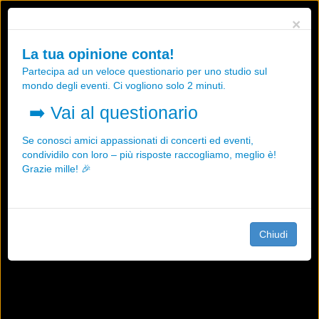
Utilizziamo i cookies, anche di "terze parti", per essere sicuri che tu
×
possa avere la migliore esperienza sul nostro sito.
Qualsiasi interazione e la prosecuzione della navigazione su questo
La tua opinione conta!
sito rappresenta un'accettazione della nostra politica sui cookies.
Partecipa ad un veloce questionario per uno studio sul
OK
Maggiori informazioni
mondo degli eventi. Ci vogliono solo 2 minuti.
➡️
Vai al questionario
Se conosci amici appassionati di concerti ed eventi,
condividilo con loro – più risposte raccogliamo, meglio è!
Grazie mille! 🎉
Chiudi