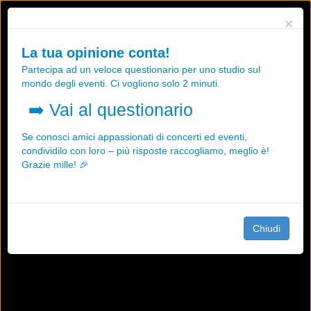
Utilizziamo i cookies, anche di "terze parti", per essere sicuri che tu
×
possa avere la migliore esperienza sul nostro sito.
Qualsiasi interazione e la prosecuzione della navigazione su questo
La tua opinione conta!
sito rappresenta un'accettazione della nostra politica sui cookies.
Partecipa ad un veloce questionario per uno studio sul
OK
Maggiori informazioni
mondo degli eventi. Ci vogliono solo 2 minuti.
➡️
Vai al questionario
Se conosci amici appassionati di concerti ed eventi,
condividilo con loro – più risposte raccogliamo, meglio è!
Grazie mille! 🎉
Chiudi