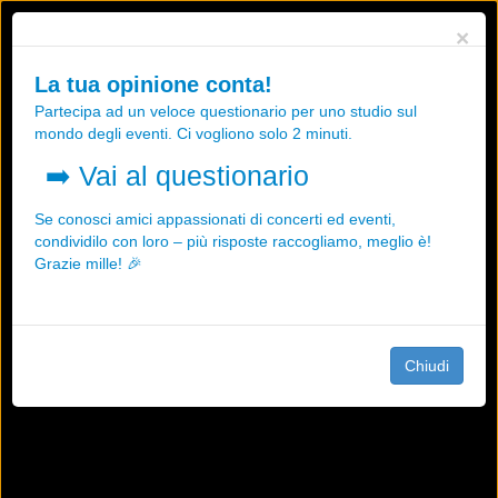
Utilizziamo i cookies, anche di "terze parti", per essere sicuri che tu
×
possa avere la migliore esperienza sul nostro sito.
Qualsiasi interazione e la prosecuzione della navigazione su questo
La tua opinione conta!
sito rappresenta un'accettazione della nostra politica sui cookies.
Partecipa ad un veloce questionario per uno studio sul
OK
Maggiori informazioni
mondo degli eventi. Ci vogliono solo 2 minuti.
➡️
Vai al questionario
Se conosci amici appassionati di concerti ed eventi,
condividilo con loro – più risposte raccogliamo, meglio è!
Grazie mille! 🎉
Chiudi