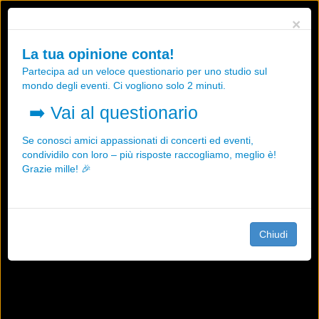
Utilizziamo i cookies, anche di "terze parti", per essere sicuri che tu
×
possa avere la migliore esperienza sul nostro sito.
Qualsiasi interazione e la prosecuzione della navigazione su questo
La tua opinione conta!
sito rappresenta un'accettazione della nostra politica sui cookies.
Partecipa ad un veloce questionario per uno studio sul
OK
Maggiori informazioni
mondo degli eventi. Ci vogliono solo 2 minuti.
➡️
Vai al questionario
Se conosci amici appassionati di concerti ed eventi,
condividilo con loro – più risposte raccogliamo, meglio è!
Grazie mille! 🎉
Chiudi