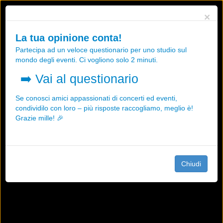
Utilizziamo i cookies, anche di "terze parti", per essere sicuri che tu
×
possa avere la migliore esperienza sul nostro sito.
Qualsiasi interazione e la prosecuzione della navigazione su questo
La tua opinione conta!
sito rappresenta un'accettazione della nostra politica sui cookies.
Partecipa ad un veloce questionario per uno studio sul
OK
Maggiori informazioni
mondo degli eventi. Ci vogliono solo 2 minuti.
➡️
Vai al questionario
Se conosci amici appassionati di concerti ed eventi,
condividilo con loro – più risposte raccogliamo, meglio è!
Grazie mille! 🎉
Chiudi