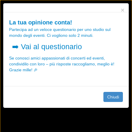
Utilizziamo i cookies, anche di "terze parti", per essere sicuri che tu
×
possa avere la migliore esperienza sul nostro sito.
Qualsiasi interazione e la prosecuzione della navigazione su questo
La tua opinione conta!
sito rappresenta un'accettazione della nostra politica sui cookies.
Partecipa ad un veloce questionario per uno studio sul
OK
Maggiori informazioni
mondo degli eventi. Ci vogliono solo 2 minuti.
➡️
Vai al questionario
Se conosci amici appassionati di concerti ed eventi,
condividilo con loro – più risposte raccogliamo, meglio è!
Grazie mille! 🎉
Chiudi