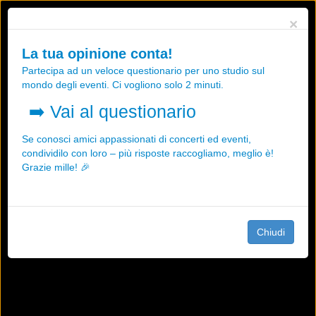
Utilizziamo i cookies, anche di "terze parti", per essere sicuri che tu
×
possa avere la migliore esperienza sul nostro sito.
Qualsiasi interazione e la prosecuzione della navigazione su questo
La tua opinione conta!
sito rappresenta un'accettazione della nostra politica sui cookies.
Partecipa ad un veloce questionario per uno studio sul
OK
Maggiori informazioni
mondo degli eventi. Ci vogliono solo 2 minuti.
➡️
Vai al questionario
Se conosci amici appassionati di concerti ed eventi,
condividilo con loro – più risposte raccogliamo, meglio è!
Grazie mille! 🎉
Chiudi