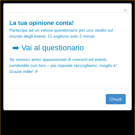
Utilizziamo i cookies, anche di "terze parti", per essere sicuri che tu
×
possa avere la migliore esperienza sul nostro sito.
Qualsiasi interazione e la prosecuzione della navigazione su questo
La tua opinione conta!
sito rappresenta un'accettazione della nostra politica sui cookies.
Partecipa ad un veloce questionario per uno studio sul
OK
Maggiori informazioni
mondo degli eventi. Ci vogliono solo 2 minuti.
➡️
Vai al questionario
Se conosci amici appassionati di concerti ed eventi,
condividilo con loro – più risposte raccogliamo, meglio è!
Grazie mille! 🎉
Chiudi