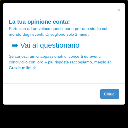
Utilizziamo i cookies, anche di "terze parti", per essere sicuri che tu
×
possa avere la migliore esperienza sul nostro sito.
Qualsiasi interazione e la prosecuzione della navigazione su questo
La tua opinione conta!
sito rappresenta un'accettazione della nostra politica sui cookies.
Partecipa ad un veloce questionario per uno studio sul
OK
Maggiori informazioni
mondo degli eventi. Ci vogliono solo 2 minuti.
➡️
Vai al questionario
Se conosci amici appassionati di concerti ed eventi,
condividilo con loro – più risposte raccogliamo, meglio è!
Grazie mille! 🎉
Chiudi