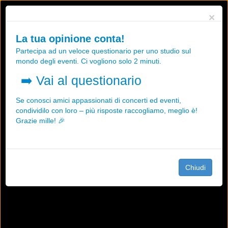
Utilizziamo i cookies, anche di "terze parti", per essere sicuri che tu
×
possa avere la migliore esperienza sul nostro sito.
Qualsiasi interazione e la prosecuzione della navigazione su questo
La tua opinione conta!
sito rappresenta un'accettazione della nostra politica sui cookies.
Partecipa ad un veloce questionario per uno studio sul
OK
Maggiori informazioni
mondo degli eventi. Ci vogliono solo 2 minuti.
➡️
Vai al questionario
Se conosci amici appassionati di concerti ed eventi,
condividilo con loro – più risposte raccogliamo, meglio è!
Grazie mille! 🎉
Chiudi