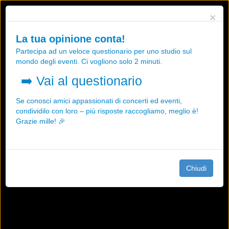
Utilizziamo i cookies, anche di "terze parti", per essere sicuri che tu
×
possa avere la migliore esperienza sul nostro sito.
Qualsiasi interazione e la prosecuzione della navigazione su questo
La tua opinione conta!
sito rappresenta un'accettazione della nostra politica sui cookies.
Partecipa ad un veloce questionario per uno studio sul
OK
Maggiori informazioni
mondo degli eventi. Ci vogliono solo 2 minuti.
➡️
Vai al questionario
Se conosci amici appassionati di concerti ed eventi,
condividilo con loro – più risposte raccogliamo, meglio è!
Grazie mille! 🎉
Chiudi