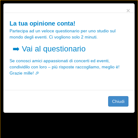
Utilizziamo i cookies, anche di "terze parti", per essere sicuri che tu
×
possa avere la migliore esperienza sul nostro sito.
Qualsiasi interazione e la prosecuzione della navigazione su questo
La tua opinione conta!
sito rappresenta un'accettazione della nostra politica sui cookies.
Partecipa ad un veloce questionario per uno studio sul
OK
Maggiori informazioni
mondo degli eventi. Ci vogliono solo 2 minuti.
➡️
Vai al questionario
Se conosci amici appassionati di concerti ed eventi,
condividilo con loro – più risposte raccogliamo, meglio è!
Grazie mille! 🎉
Chiudi