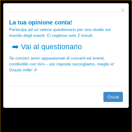
Utilizziamo i cookies, anche di "terze parti", per essere sicuri che tu
×
possa avere la migliore esperienza sul nostro sito.
Qualsiasi interazione e la prosecuzione della navigazione su questo
La tua opinione conta!
sito rappresenta un'accettazione della nostra politica sui cookies.
Partecipa ad un veloce questionario per uno studio sul
OK
Maggiori informazioni
mondo degli eventi. Ci vogliono solo 2 minuti.
➡️
Vai al questionario
Se conosci amici appassionati di concerti ed eventi,
condividilo con loro – più risposte raccogliamo, meglio è!
Grazie mille! 🎉
Chiudi