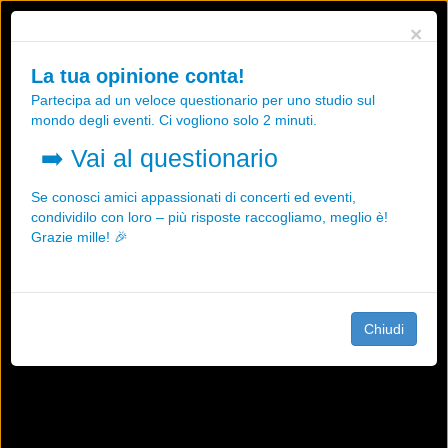
Utilizziamo i cookies, anche di "terze parti", per essere sicuri che tu
×
possa avere la migliore esperienza sul nostro sito.
Qualsiasi interazione e la prosecuzione della navigazione su questo
La tua opinione conta!
sito rappresenta un'accettazione della nostra politica sui cookies.
Partecipa ad un veloce questionario per uno studio sul
OK
Maggiori informazioni
mondo degli eventi. Ci vogliono solo 2 minuti.
➡️
Vai al questionario
Se conosci amici appassionati di concerti ed eventi,
condividilo con loro – più risposte raccogliamo, meglio è!
Grazie mille! 🎉
Chiudi