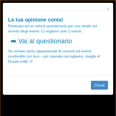
Utilizziamo i cookies, anche di "terze parti", per essere sicuri che tu
×
possa avere la migliore esperienza sul nostro sito.
Qualsiasi interazione e la prosecuzione della navigazione su questo
La tua opinione conta!
sito rappresenta un'accettazione della nostra politica sui cookies.
Partecipa ad un veloce questionario per uno studio sul
OK
Maggiori informazioni
mondo degli eventi. Ci vogliono solo 2 minuti.
➡️
Vai al questionario
Se conosci amici appassionati di concerti ed eventi,
condividilo con loro – più risposte raccogliamo, meglio è!
Grazie mille! 🎉
Chiudi