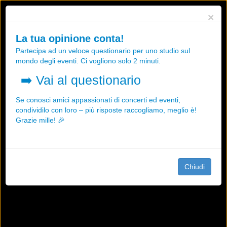
Utilizziamo i cookies, anche di "terze parti", per essere sicuri che tu
×
possa avere la migliore esperienza sul nostro sito.
Qualsiasi interazione e la prosecuzione della navigazione su questo
La tua opinione conta!
sito rappresenta un'accettazione della nostra politica sui cookies.
Partecipa ad un veloce questionario per uno studio sul
OK
Maggiori informazioni
mondo degli eventi. Ci vogliono solo 2 minuti.
➡️
Vai al questionario
Se conosci amici appassionati di concerti ed eventi,
condividilo con loro – più risposte raccogliamo, meglio è!
Grazie mille! 🎉
Chiudi