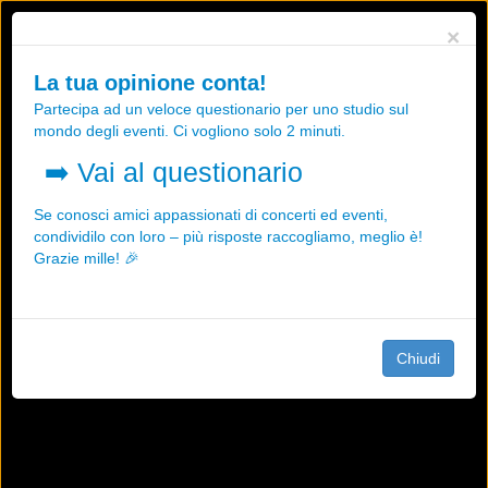
Utilizziamo i cookies, anche di "terze parti", per essere sicuri che tu
×
possa avere la migliore esperienza sul nostro sito.
Qualsiasi interazione e la prosecuzione della navigazione su questo
La tua opinione conta!
sito rappresenta un'accettazione della nostra politica sui cookies.
Partecipa ad un veloce questionario per uno studio sul
OK
Maggiori informazioni
mondo degli eventi. Ci vogliono solo 2 minuti.
➡️
Vai al questionario
Se conosci amici appassionati di concerti ed eventi,
condividilo con loro – più risposte raccogliamo, meglio è!
Grazie mille! 🎉
Chiudi