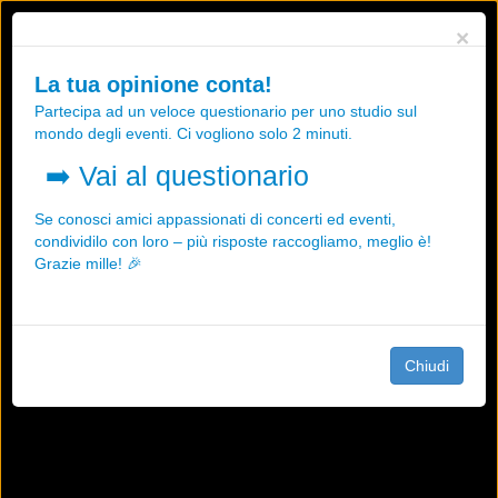
Utilizziamo i cookies, anche di "terze parti", per essere sicuri che tu
×
possa avere la migliore esperienza sul nostro sito.
Qualsiasi interazione e la prosecuzione della navigazione su questo
La tua opinione conta!
sito rappresenta un'accettazione della nostra politica sui cookies.
Partecipa ad un veloce questionario per uno studio sul
OK
Maggiori informazioni
mondo degli eventi. Ci vogliono solo 2 minuti.
➡️
Vai al questionario
Se conosci amici appassionati di concerti ed eventi,
condividilo con loro – più risposte raccogliamo, meglio è!
Grazie mille! 🎉
Chiudi